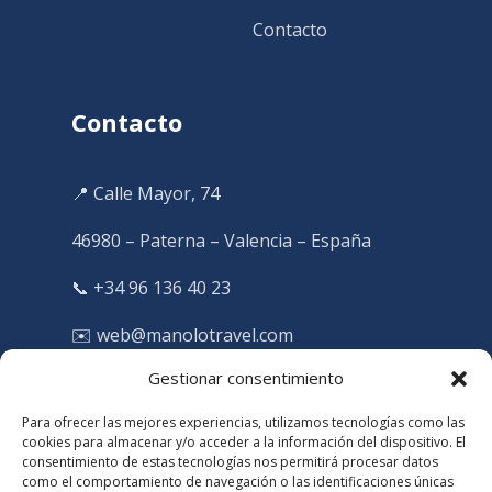
Contacto
Contacto
📍 Calle Mayor, 74
46980 – Paterna – Valencia – España
📞 +34 96 136 40 23
✉️ web@manolotravel.com
Gestionar consentimiento
🕒 Lunes a viernes 10:00 a 14:00, 16:00 a 20:00.
Sabados y domingos cerrado.
Para ofrecer las mejores experiencias, utilizamos tecnologías como las
cookies para almacenar y/o acceder a la información del dispositivo. El
Licencia Agencia de Viajes:
consentimiento de estas tecnologías nos permitirá procesar datos
como el comportamiento de navegación o las identificaciones únicas